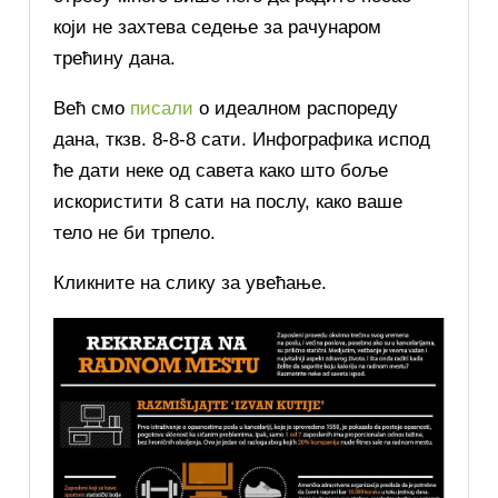
који не захтева седење за рачунаром
трећину дана.
Већ смо
писали
о идеалном распореду
дана, ткзв. 8-8-8 сати. Инфографика испод
ће дати неке од савета како што боље
искористити 8 сати на послу, како ваше
тело не би трпело.
Кликните на слику за увећање.