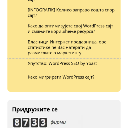
[INFOGRAFIK] Колико заправо кошта спор
сајт?
Како да оптимизујете свој WordPress сајт
и смањите коришћење ресурса?
Власници Интернет продавница, ове
статистике ће Вас натерати да
размислите о маркетингу…
Упутство: WordPress SEO by Yoast
Како мигрирати WordPress сајт?
Придружите се