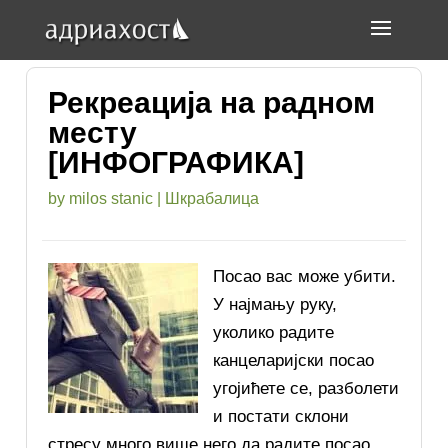
Рекреација на радном
месту
[ИНФОГРАФИКА]
by
milos stanic
|
Шкрабалица
Посао вас може убити.
У најмању руку,
уколико радите
канцеларијски посао
угојићете се, разболети
и постати склони
стресу много више него да радите посао