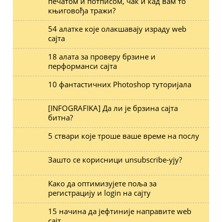
печатом и потписом, чак и кад вам то
књиговођа тражи?
54 алатке које олакшавају израду web
сајта
18 алата за проверу брзине и
перформанси сајта
10 фантастичних Photoshop туторијала
[INFOGRAFIKA] Да ли је брзина сајта
битна?
5 ствари које троше ваше време на послу
Зашто се корисници unsubscribe-ују?
Како да оптимизујете поља за
регистрацију и login на сајту
15 начина да јефтиније направите web
сајт