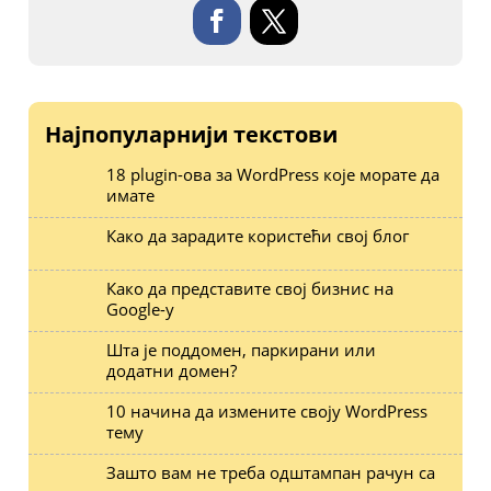
Најпопуларнији текстови
18 plugin-ова за WordPress које морате да
имате
Како да зарадите користећи свој блог
Како да представите свој бизнис на
Google-у
Шта је поддомен, паркирани или
додатни домен?
10 начина да измените своју WordPress
тему
Зашто вам не треба одштампан рачун са