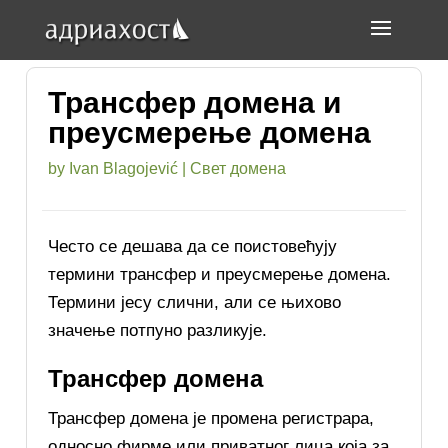
Трансфер домена и
преусмерење домена
by
Ivan Blagojević
|
Свет домена
Често се дешава да се поистовећују
термини трансфер и преусмерење домена.
Термини јесу слични, али се њихово
значење потпуно разликује.
Трансфер домена
Трансфер домена је промена регистрара,
односно фирме или приватног лица која за