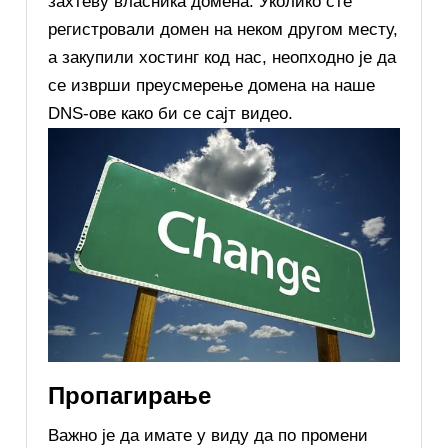
захтеву власника домена. Уколико сте
регистровали домен на неком другом месту,
а закупили хостинг код нас, неопходно је да
се изврши преусмерење домена на наше
DNS-ове како би се сајт видео.
Пропагирање
Важно је да имате у виду да по промени