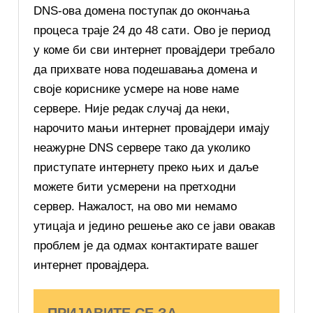
DNS-ова домена поступак до окончања
процеса траје 24 до 48 сати. Ово је период
у коме би сви интернет провајдери требало
да прихвате нова подешавања домена и
своје кориснике усмере на нове наме
сервере. Није редак случај да неки,
нарочито мањи интернет провајдери имају
неажурне DNS сервере тако да уколико
приступате интернету преко њих и даље
можете бити усмерени на претходни
сервер. Нажалост, на ово ми немамо
утицаја и једино решење ако се јави овакав
проблем је да одмах контактирате вашег
интернет провајдера.
ПРИЈАВИТЕ СЕ ЗА