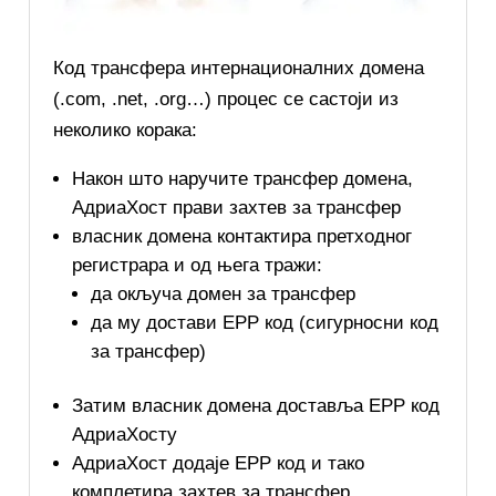
Код трансфера интернационалних домена
(.com, .net, .org…) процес се састоји из
неколико корака:
Након што наручите трансфер домена,
АдриаХост прави захтев за трансфер
власник домена контактира претходног
регистрара и од њега тражи:
да окључа домен за трансфер
да му достави EPP код (сигурносни код
за трансфер)
Затим власник домена доставља EPP код
АдриаХосту
АдриаХост додаје EPP код и тако
комплетира захтев за трансфер