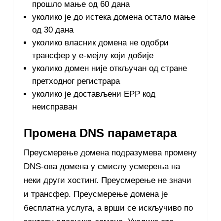
прошло мање од 60 дана
уколико је до истека домена остало мање
од 30 дана
уколико власник домена не одобри
трансфер у е-мејлу који добије
уколико домен није откључан од стране
претходног регистрара
уколико је достављени EPP код
неисправан
Промена DNS параметара
Преусмерење домена подразумева промену
DNS-ова домена у смислу усмерења на
неки други хостинг. Преусмерење не значи
и трансфер. Преусмерење домена је
бесплатна услуга, а врши се искључиво по