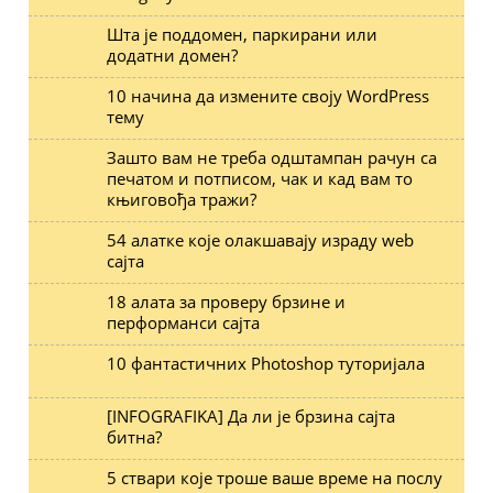
Шта је поддомен, паркирани или
додатни домен?
10 начина да измените своју WordPress
тему
Зашто вам не треба одштампан рачун са
печатом и потписом, чак и кад вам то
књиговођа тражи?
54 алатке које олакшавају израду web
сајта
18 алата за проверу брзине и
перформанси сајта
10 фантастичних Photoshop туторијала
[INFOGRAFIKA] Да ли је брзина сајта
битна?
5 ствари које троше ваше време на послу