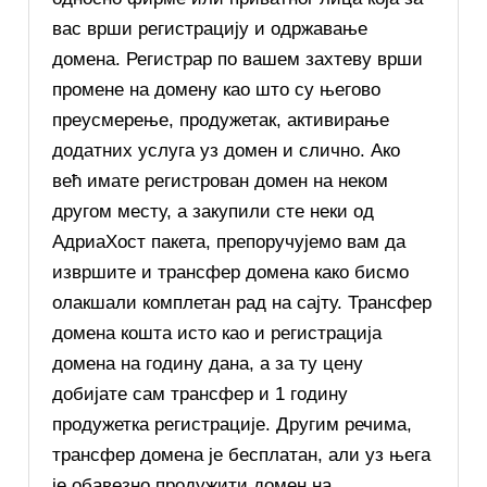
вас врши регистрацију и одржавање
домена. Регистрар по вашем захтеву врши
промене на домену као што су његово
преусмерење, продужетак, активирање
додатних услуга уз домен и слично. Ако
већ имате регистрован домен на неком
другом месту, а закупили сте неки од
АдриаХост пакета, препоручујемо вам да
извршите и трансфер домена како бисмо
олакшали комплетан рад на сајту. Трансфер
домена кошта исто као и регистрација
домена на годину дана, а за ту цену
добијате сам трансфер и 1 годину
продужетка регистрације. Другим речима,
трансфер домена је бесплатан, али уз њега
је обавезно продужити домен на