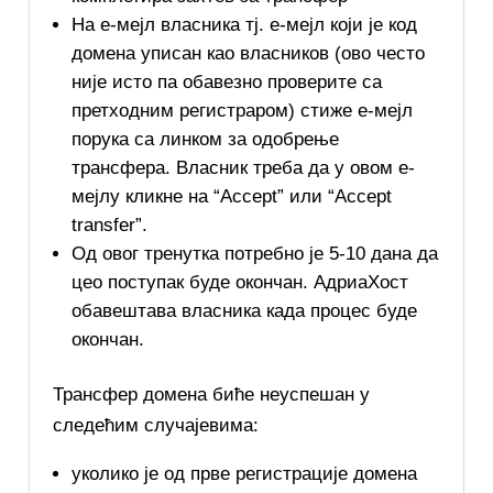
На е-мејл власника тј. е-мејл који је код
домена уписан као власников (ово често
није исто па обавезно проверите са
претходним регистраром) стиже е-мејл
порука са линком за одобрење
трансфера. Власник треба да у овом е-
мејлу кликне на “Accept” или “Accept
transfer”.
Од овог тренутка потребно је 5-10 дана да
цео поступак буде окончан. АдриаХост
обавештава власника када процес буде
окончан.
Трансфер домена биће неуспешан у
следећим случајевима:
уколико је од прве регистрације домена