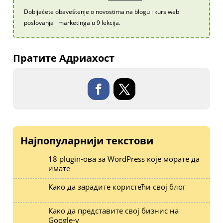
Dobijaćete obaveštenje o novostima na blogu i kurs web
poslovanja i marketinga u 9 lekcija.
Пратите Адриахост
Најпопуларнији текстови
18 plugin-ова за WordPress које морате да
имате
Како да зарадите користећи свој блог
Како да представите свој бизнис на
Google-у