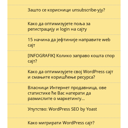
Зашто се корисници unsubscribe-ују?
Како да оптимизујете поља за
регистрацију и login на сајту
15 начина да јефтиније направите web
сајт
[INFOGRAFIK] Колико заправо кошта спор
сајт?
Како да оптимизујете свој WordPress сајт
и смањите коришћење ресурса?
Власници Интернет продавница, ове
статистике ће Вас натерати да
размислите о маркетингу…
Упутство: WordPress SEO by Yoast
Како мигрирати WordPress сајт?