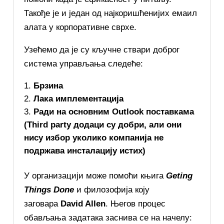
Такође је и један од најкоришћенијих емаил
алата у корпоративне сврхе.
Узећемо да је су кључне ствари доброг
система управљања следеће:
Брзина
Лака имплементација
Ради на основним Outlook поставкама
(Third party додаци су добри, али они
нису избор уколико компанија не
подржава инсталацију истих)
У организацији може помоћи књига
Geting
Things Done
и филозофија коју
заговара
David Allen
. Његов процес
обављања задатака заснива се на начелу: