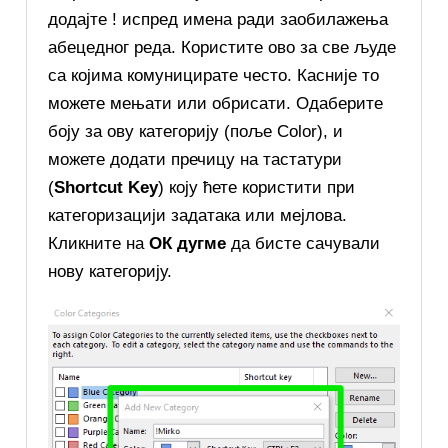
додајте ! испред имена ради заобилажења
абецедног реда. Користите ово за све људе
са којима комуницирате често. Касније то
можете мењати или обрисати. Одаберите
боју за ову категорију (поље Color), и
можете додати пречицу на тастатури
(
Shortcut Key
) коју ћете користити при
категоризацији задатака или мејлова.
Кликните на
ОК дугме
да бисте сачували
нову категорију.