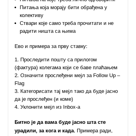
Питања која морају бити обрађена у
колективу
Ствари које само треба прочитати и не
радити ништа са њима
Ево и примера за прву ставку:
Проследити пошту са прилогом
(фактура) колегама који се баве плаћањем
Означити прослеђени мејл за Follow Up –
Flag
Категорисати тај мејл тако да буде јасно
да је прослеђен (и коме)
Уклонити мејл из Inbox-a
Битно је да вама буде јасно шта сте
урадили, за кога и када.
Примера ради,