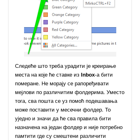
Следеће што треба урадити је креирање
места на које ће ставке из
Inbox
-a бити
померане. Не морају се рапоређивати
мејлови по различитим фолдерима. Уместо
тога, сва пошта се уз помоћ подешавања
може поставити у месечни фолдер. То
уједно и значи да ће сва правила бити
назначена на један фолдер и није потребно
памтити где су смештени различити