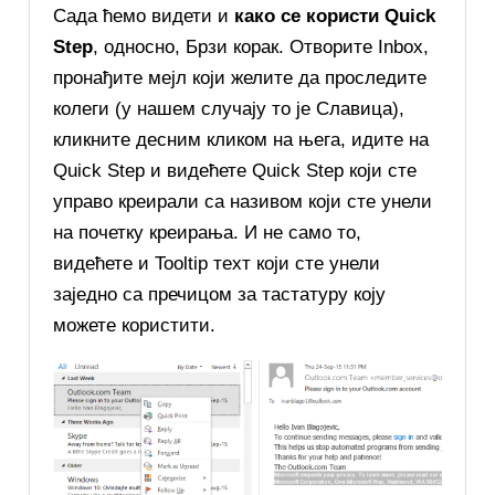
Сада ћемо видети и
како се користи Quick
Step
, односно, Брзи корак. Отворите Inbox,
пронађите мејл који желите да проследите
колеги (у нашем случају то је Славица),
кликните десним кликом на њега, идите на
Quick Step и видећете Quick Step који сте
управо креирали са називом који сте унели
на почетку креирања. И не само то,
видећете и Tooltip теxт који сте унели
заједно са пречицом за тастатуру коју
можете користити.