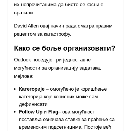
их непрочитанима да бисте се касније
вратили.
David Allen овај начин рада сматра правим
рецептом за катастрофу.
Како се боље организовати?
Outlook поседује три једноставне
могућности за организацију задатака,
мејлова:
Категорије
– омогућено је коришћење
категорија које корисник може сам
дефинисати
Follow Up
и
Flag
– ова могућност
поставља означава ставке за праћење са
временским подсетницима. Постоје већ