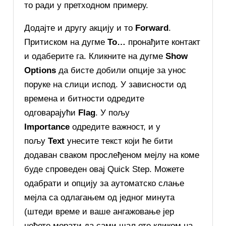
то ради у претходном примеру.
Додајте и другу акцију и то
Forward
.
Притиском на дугме
То…
пронађите контакт
и одаберите га. Кликните на дугме
Show
Options
да бисте добили опције за унос
поруке на слици испод. У зависности од
времена и битности одредите
одговарајући
Flag
. У пољу
Importance
одредите важност, и у
пољу
Text
унесите текст који ће бити
додаван сваком прослеђеном мејлу на коме
буде спроведен овај Quick Step. Можете
одабрати и опцију за аутоматско слање
мејла са одлагањем од једног минута
(штеди време и ваше ангажовање јер
нећете морати да сами шаљете кликом на