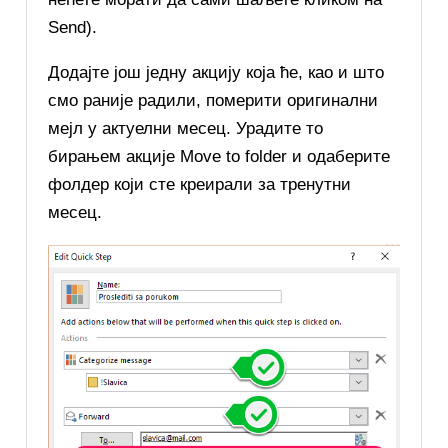
Send).
Додајте још једну акцију која ће, као и што
смо раније радили, померити оригинални
мејл у актуелни месец. Урадите то
бирањем акције Move to folder и одаберите
фолдер који сте креирали за тренутни
месец.