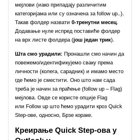
мејлови (иако припадају различитим
категоријама или су означена за follow up..).
Такав фолдер назвати
0-тренутни месец
.
Додавање нуле испред поставиће фолдер
на врх листе фолдера (
још један трик
).
Шта смо урадили:
Пронашли смо начин да
повежемо/идентификујемо сваку према
личности (колега, сарадник) и имамо место
где ћемо је сместити. Оно што нам сада
треба је начин за праћење (follow up – Flag)
мејлова. Овде се користе опције Flag
или Follow up што ћемо урадити кроз Quick
Step-ове, односно, Брзе кораке.
Креирање Quick Step-ова у