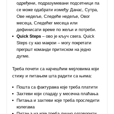
одређени, подразумевани подсетници па
се може одабрати између Данас, Сутра,
Ове недеље, Следеће недеље, Овог
месеца, Следећег месеца или
дефинисати време по жељи и потреби.
Quick Steps
– ово је кључ свега. Quick
Steps су као макрои – могу покретати
прегршт команди притиском на једно
дугме.
Треба почети са најчешћим мејловима који
стижу и питањем шта радити са њима:
Пошта са фактурама које треба платити
Захтеви који спадају у месечна плаћања
Питања и захтеви које треба проследити
колегама
Питања на које треба лично одговорити