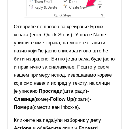
Отвориће се прозор за креирање Брзих
корака (енгл. Quick Steps). У поље Name
упишите име корака, па можете ставити
назив који ће јасно описивати оно што ће
бити извршено. Битно је да вама буде јасно
и практично за сналажење. Пошто у овом
нашем примеру испод, извршавамо кораке
које смо навели испред у тексту, на слици
је уписано
Проследи
(шта ради)-
Славица
(коме)-
Follow Up
(прати)-
Помери
(смести ван Inbox-a).
Кликните на падајући изборник у делу
Actions
и обаберите опцију
Forward
.