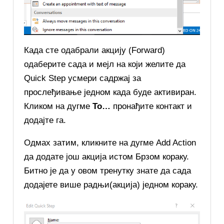
Када сте одабрали акцију (Forward)
одаберите сада и мејл на који желите да
Quick Step усмери садржај за
прослеђивање једном када буде активиран.
Кликом на дугме
To…
пронађите контакт и
додајте га.
Одмах затим, кликните на дугме Add Action
да додате још акција истом Брзом кораку.
Битно је да у овом тренутку знате да сада
додајете више радњи(акција) једном кораку.