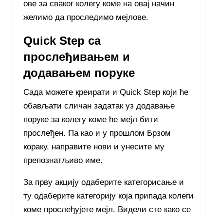
ове за сваког колегу коме на овај начин
желимо да проследимо мејлове.
Quick Step са
прослеђивањем и
додавањем поруке
Сада можете креирати и Quick Step који ће
обављати сличан задатак уз додавање
поруке за колегу коме ће мејл бити
прослеђен. Па као и у прошлом Брзом
кораку, направите нови и унесите му
препознатљиво име.
За прву акцију одаберите категорисање и
ту одаберите категорију која припада колеги
коме прослеђујете мејл. Видели сте како се