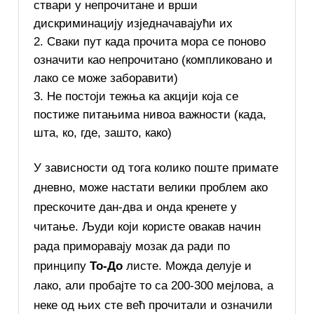
ствари у непрочитане и врши
дискриминацију изједначавајући их
Сваки пут када прочита мора се поново
означити као непрочитано (компликовано и
лако се може заборавити)
Не постоји тежња ка акцији која се
постиже питањима нивоа важности (када,
шта, ко, где, зашто, како)
У зависности од тога колико поште примате
дневно, може настати велики проблем ако
прескочите дан-два и онда кренете у
читање. Људи који користе овакав начин
рада приморавају мозак да ради по
принципу
То-До
листе. Можда делује и
лако, али пробајте то са 200-300 мејлова, а
неке од њих сте већ прочитали и означили