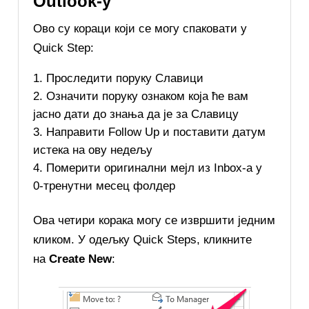
Outlook-у
Ово су кораци који се могу спаковати у
Quick Step:
Проследити поруку Славици
Означити поруку ознаком која ће вам
јасно дати до знања да је за Славицу
Направити Follow Up и поставити датум
истека на ову недељу
Померити оригинални мејл из Inbox-a у
0-тренутни месец фолдер
Ова четири корака могу се извршити једним
кликом. У одељку Quick Steps, кликните
на
Create New
: