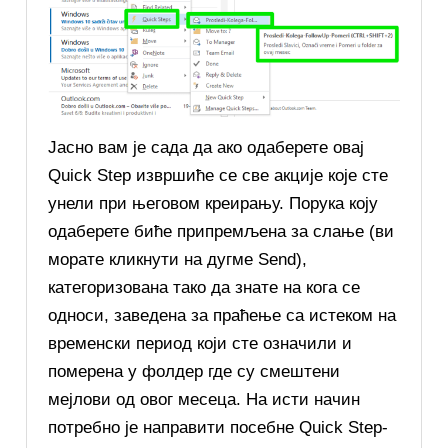
Јасно вам је сада да ако одаберете овај
Quick Step извршиће се све акције које сте
унели при његовом креирању. Порука коју
одаберете биће припремљена за слање (ви
морате кликнути на дугме Send),
категоризована тако да знате на кога се
односи, заведена за праћење са истеком на
временски период који сте означили и
померена у фолдер где су смештени
мејлови од овог месеца. На исти начин
потребно је направити посебне Quick Step-