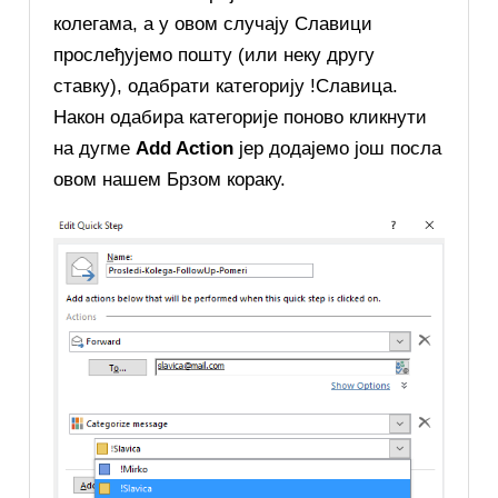
колегама, а у овом случају Славици
прослеђујемо пошту (или неку другу
ставку), одабрати категорију !Славица.
Након одабира категорије поново кликнути
на дугме
Add Action
јер додајемо још посла
овом нашем Брзом кораку.