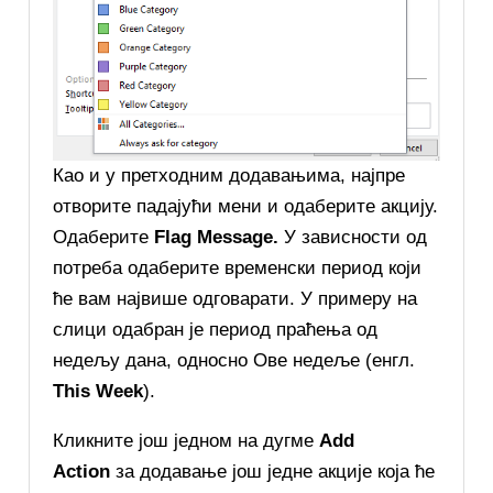
Као и у претходним додавањима, најпре
отворите падајући мени и одаберите акцију.
Одаберите
Flag Message.
У зависности од
потреба одаберите временски период који
ће вам највише одговарати. У примеру на
слици одабран је период праћења од
недељу дана, односно Ове недеље (енгл.
This Week
).
Кликните још једном на дугме
Add
Action
за додавање још једне акције која ће