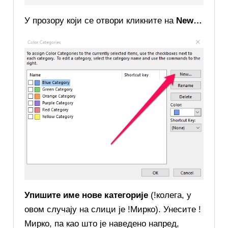
У прозору који се отвори кликните на
New…
Упишите име нове категорије
(!колега, у
овом случају на слици је !Мирко). Унесите !
Мирко, па као што је наведено напред,