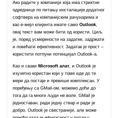
Ако радите у компанији која има стриктне
одреднице по питању инсталације додатног
софтвера на компанијским рачунарима и
као е-мејл клијента имате само
Outlook
,
овај текст вам може бити од користи. Циљ
је, поред усмерености на задатке, задржати
и повећати ефективност. Задатак је прост –
користити потпуни потенцијал Outlook-a.
Као и сваки
Microsoft алат
, и Outlook је
изузетно користан који у томе иде до те
мере да постаје и превише комплексан. У
поређењу са GMail-ом, можемо доћи до
тога да га многи људи не воле. GMail је
једноставан, ради једну ствар и ради је
добро. Outlook је свестранији, али може
помоћи када је ефикасност у питању.