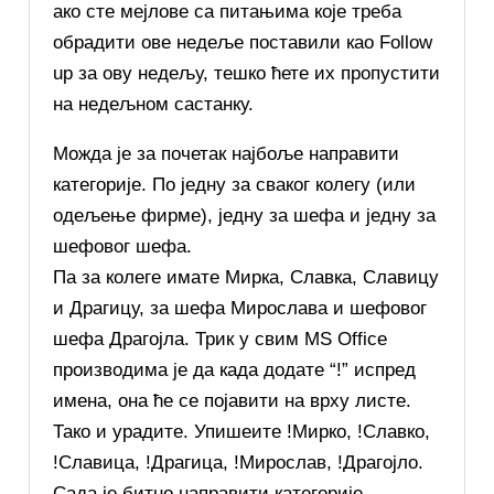
ако сте мејлове са питањима које треба
обрадити ове недеље поставили као Follow
up за ову недељу, тешко ћете их пропустити
на недељном састанку.
Можда је за почетак најбоље направити
категорије. По једну за сваког колегу (или
одељење фирме), једну за шефа и једну за
шефовог шефа.
Па за колеге имате Мирка, Славка, Славицу
и Драгицу, за шефа Мирослава и шефовог
шефа Драгојла. Трик у свим MS Office
производима је да када додате “!” испред
имена, она ће се појавити на врху листе.
Тако и урадите. Упишеите !Мирко, !Славко,
!Славица, !Драгица, !Мирослав, !Драгојло.
Сада је битно направити категорије.