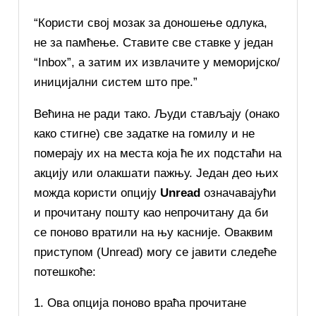
“Користи свој мозак за доношење одлука,
не за памћење. Ставите све ставке у један
“Inbox”, а затим иx извлачите у меморијско/
иницијални систем што пре.”
Већина не ради тако. Људи стављају (онако
како стигне) све задатке на гомилу и не
померају их на места која ће их подстаћи на
акцију или олакшати пажњу. Један део њих
можда користи опцију
Unread
означавајући
и прочитану пошту као непрочитану да би
се поново вратили на њу касније. Оваквим
приступом (Unread) могу се јавити следеће
потешкоће:
Ова опција поново враћа прочитане