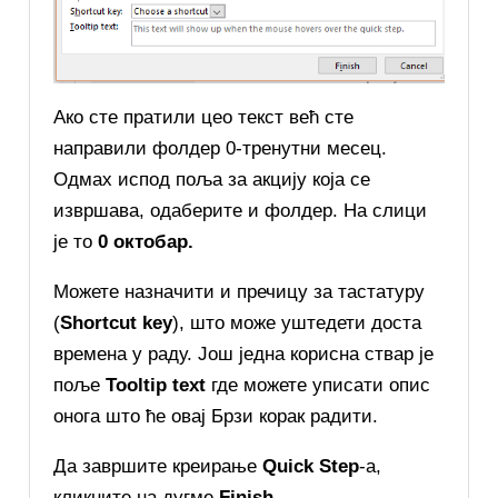
Ако сте пратили цео текст већ сте
направили фолдер 0-тренутни месец.
Одмах испод поља за акцију која се
извршава, одаберите и фолдер. На слици
је то
0 октобар.
Можете назначити и пречицу за тастатуру
(
Shortcut key
), што може уштедети доста
времена у раду. Још једна корисна ствар је
поље
Tooltip text
где можете уписати опис
онога што ће овај Брзи корак радити.
Да завршите креирање
Quick Step
-a,
кликните на дугме
Finish
.