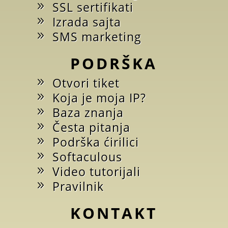
SSL sertifikati
Izrada sajta
SMS marketing
PODRŠKA
Otvori tiket
Koja je moja IP?
Baza znanja
Česta pitanja
Podrška ćirilici
Softaculous
Video tutorijali
Pravilnik
KONTAKT