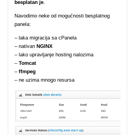
besplatan je
.
Navodimo neke od mogućnosti besplatnog
panela:
– laka migracija sa cPanela
– nativan
NGINX
– lako upravljanje hosting nalozima
–
Tomcat
–
ffmpeg
– ne uzima mnogo resursa