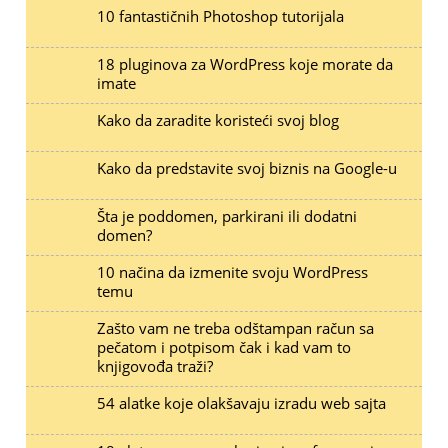
10 fantastičnih Photoshop tutorijala
18 pluginova za WordPress koje morate da
imate
Kako da zaradite koristeći svoj blog
Kako da predstavite svoj biznis na Google-u
Šta je poddomen, parkirani ili dodatni
domen?
10 načina da izmenite svoju WordPress
temu
Zašto vam ne treba odštampan račun sa
pečatom i potpisom čak i kad vam to
knjigovođa traži?
54 alatke koje olakšavaju izradu web sajta