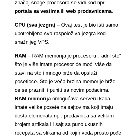
značaj snage procesora se vidi kod npr.
portala sa vestima
ili
web prodavnicama
.
CPU (sva jezgra)
– Ovaj test je bio isti samo
upotrebljena sva raspoloživa jezgra kod
snažnijeg VPS.
RAM
– RAM memorija je procesoru „radni sto“
što je više imate procesor će moći više da
stavi na sto i mnogo brže da opsluži
posetioce. Što je veća brzina memorije brže
će se prazniti i puniti sa novim podacima.
RAM memorija
omogućava serveru kada
imate velike posete na sajtovima koji imaju
dosta elemenata npr. prodavnica sa velikim
brojem artikala ili sajt sa puno ukusnih
recepata sa slikama od kojih voda prosto pođe