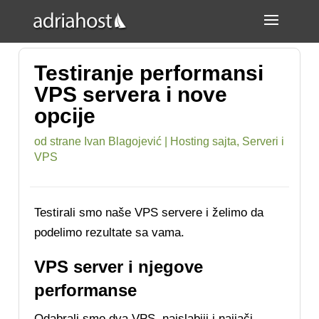
Testiranje performansi
VPS servera i nove
opcije
od strane
Ivan Blagojević
|
Hosting sajta
,
Serveri i
VPS
Testirali smo naše VPS servere i želimo da
podelimo rezultate sa vama.
VPS server i njegove
performanse
Odabrali smo dva VPS, najslabiji i najjači.