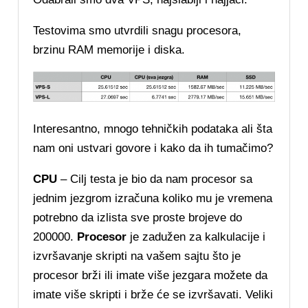
Testovima smo utvrdili snagu procesora,
brzinu RAM memorije i diska.
Interesantno, mnogo tehničkih podataka ali šta
nam oni ustvari govore i kako da ih tumačimo?
CPU
– Cilj testa je bio da nam procesor sa
jednim jezgrom izračuna koliko mu je vremena
potrebno da izlista sve proste brojeve do
200000.
Procesor
je zadužen za kalkulacije i
izvršavanje skripti na vašem sajtu što je
procesor brži ili imate više jezgara možete da
imate više skripti i brže će se izvršavati. Veliki