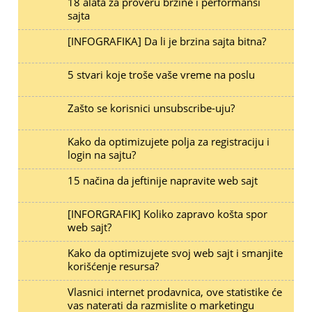
18 alata za proveru brzine i performansi
sajta
[INFOGRAFIKA] Da li je brzina sajta bitna?
5 stvari koje troše vaše vreme na poslu
Zašto se korisnici unsubscribe-uju?
Kako da optimizujete polja za registraciju i
login na sajtu?
15 načina da jeftinije napravite web sajt
[INFORGRAFIK] Koliko zapravo košta spor
web sajt?
Kako da optimizujete svoj web sajt i smanjite
korišćenje resursa?
Vlasnici internet prodavnica, ove statistike će
vas naterati da razmislite o marketingu