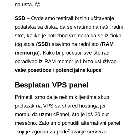
na usta. 🙂
SSD
– Ovde smo testirali brzinu učitavanje
podataka sa diska, da se vratimo na naš „radni
sto“, koliko je potrebno vremena da se iz fioka
tog stola (
SSD
) stavimo na radni sto (
RAM
memorija
). Kako bi procesor sve što radi
obrađivao iz RAM memorije i brzo usluživao
vaše posetioce
i
potencijalne kupce
.
Besplatan VPS panel
Primetili smo da je nekim klijentima skup
prelazak na VPS sa shared hostinga jer
moraju da uzmu cPanel, što je još 20 eur
mesečno. Zato smo ponudili alternativni panel
koji je zgodan za podešavanje servera i