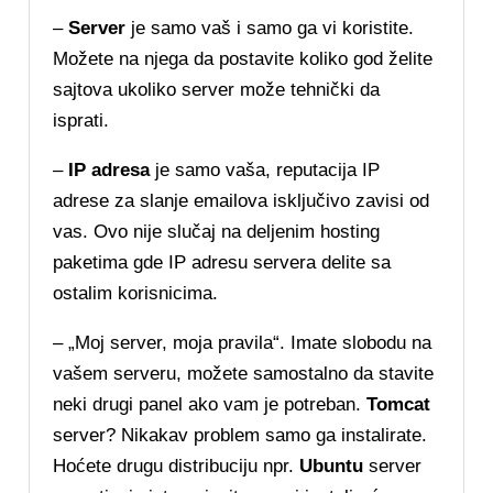
–
Server
je samo vaš i samo ga vi koristite.
Možete na njega da postavite koliko god želite
sajtova ukoliko server može tehnički da
isprati.
–
IP adresa
je samo vaša, reputacija IP
adrese za slanje emailova isključivo zavisi od
vas. Ovo nije slučaj na deljenim hosting
paketima gde IP adresu servera delite sa
ostalim korisnicima.
– „Moj server, moja pravila“. Imate slobodu na
vašem serveru, možete samostalno da stavite
neki drugi panel ako vam je potreban.
Tomcat
server? Nikakav problem samo ga instalirate.
Hoćete drugu distribuciju npr.
Ubuntu
server