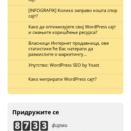
[INFOGRAFIK] Колико заправо кошта спор
сајт?
Како да оптимизујете свој WordPress сајт
и смањите коришћење ресурса?
Власници Интернет продавница, ове
статистике ће Вас натерати да
размислите о маркетингу…
Упутство: WordPress SEO by Yoast
Како мигрирати WordPress сајт?
Придружите се