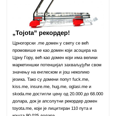
„Tojota” рекордер!
Црногорски .me домен у свету се већ
промовише не као домен који асоцира на
Црну Гору, већ као домен који има велики
маркетиншки потенцијал захваљујући свом
значењу на енглеском и још неколико
језика. Тако су домени попут fuck.me,
kiss.me, insure.me, hug.me, oglasi.me и
skoda.me достигли цену од 20.000 до 68.000
долара, док је апсолутни рекордер домен
toyota.me, који је лицитиран 110 пута и
кошта 90.025 долара.