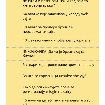
печатом и потписом, чак и кад вам то
књиговођа тражи?
54 алатке које олакшавају израду web
сајта
18 алата за проверу брзине и
перформанси сајта
10 фантастичних Photoshop туторијала
[INFOGRAFIKA] Да ли је брзина сајта
битна?
5 ствари које троше ваше време на послу
Зашто се корисници unsubscribe-ују?
Како да оптимизујете поља за
регистрацију и login на сајту
15 начина да јефтиније направите web
сајт