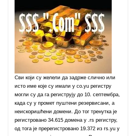
Сви који су желели да задрже слично или
исто име које су имали у co.yu регистру
могли су да га региструју до 10. септембра,
када су у промет пуштени резервисани, а
неискоришћени домени. До тог тренутка је
регистровано 34.615 домена у .rs регистру,
од тога је пререгистровано 19.372 из rs.yu у