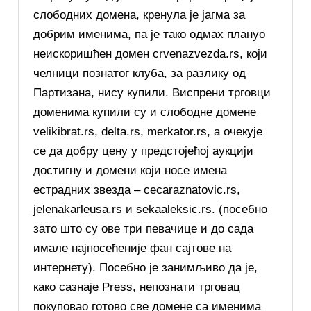
слободних домена, кренула је јагма за
добрим именима, па је тако одмах плануо
неискоришћен домен crvenazvezda.rs, који
челници познатог клуба, за разлику од
Партизана, нису купили. Виспрени трговци
доменима купили су и слободне домене
velikibrat.rs, delta.rs, merkator.rs, а очекује
се да добру цену у предстојећој аукцији
достигну и домени који носе имена
естрадних звезда – cecaraznatovic.rs,
jelenakarleusa.rs и sekaaleksic.rs. (посебно
зато што су ове три певачице и до сада
имале најпосећеније фан сајтове на
интернету). Посебно је занимљиво да је,
како сазнаје Press, непознати трговац
покуповао готово све домене са именима