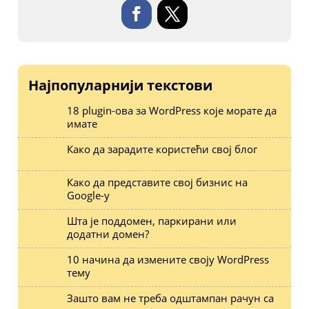
Најпопуларнији текстови
18 plugin-ова за WordPress које морате да
имате
Како да зарадите користећи свој блог
Како да представите свој бизнис на
Google-у
Шта је поддомен, паркирани или
додатни домен?
10 начина да измените своју WordPress
тему
Зашто вам не треба одштампан рачун са