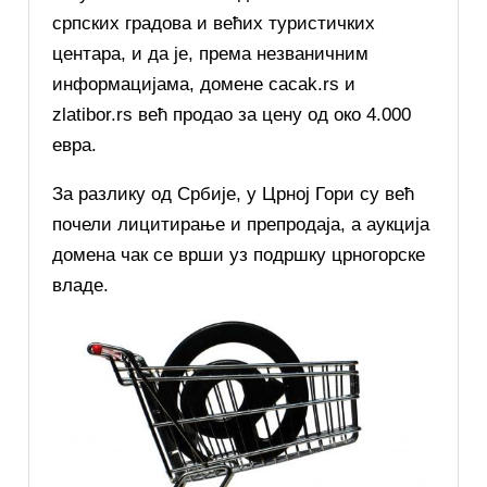
српских градова и већих туристичких
центара, и да је, према незваничним
информацијама, домене cacak.rs и
zlatibor.rs већ продао за цену од око 4.000
евра.
За разлику од Србије, у Црној Гори су већ
почели лицитирање и препродаја, а аукција
домена чак се врши уз подршку црногорске
владе.