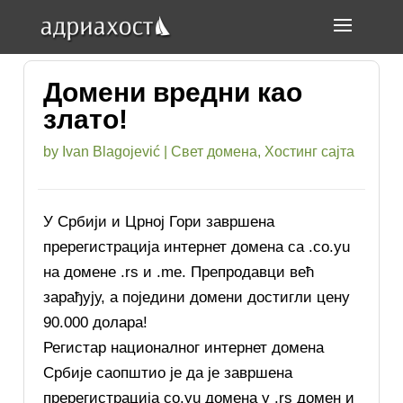
Домени вредни као
злато!
by
Ivan Blagojević
|
Свет домена
,
Хостинг сајта
У Србији и Црној Гори завршена
пререгистрација интернет домена са .co.yu
на домене .rs и .me. Препродавци већ
зарађују, а поједини домени достигли цену
90.000 долара!
Регистар националног интернет домена
Србије саопштио је да је завршена
пререгистрација co.yu домена у .rs домен и