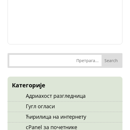
Категорије
Адриахост разгледница
Гугл огласи
Ћирилица на интернету
cPanel за почетнике