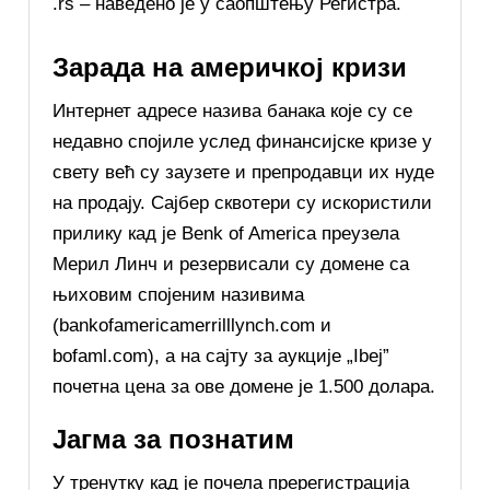
.rs – наведено је у саопштењу Регистра.
Зарада на америчкој кризи
Интернет адресе назива банака које су се
недавно спојиле услед финансијске кризе у
свету већ су заузете и препродавци их нуде
на продају. Сајбер сквотери су искористили
прилику кад је Benk of America преузела
Мерил Линч и резервисали су домене са
њиховим спојеним називима
(bankofamericamerrilllynch.com и
bofaml.com), а на сајту за аукције „Ibej”
почетна цена за ове домене је 1.500 долара.
Јагма за познатим
У тренутку кад је почела пререгистрација