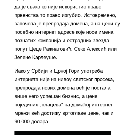
да је свако ко није искористио право
првенства то право изгубио. Истовремено,
започела је препродаја домена, а на цени су
посебно интернет адресе које носе имена
познатих компанија и естрадних звезда
попут Цеце Ражнатовић, Секе Алексић или
Јелене Карлеуше.
Иако у Србији и Црној Гори употреба
интернета није на нивоу светског просека,
препродаја нових домена већ је постала
више него успешан бизнис, а цене
појединих „плацева” на домаћој интернет
мрежи већ достижу вртоглаве цене, чак и
90.000 долара.