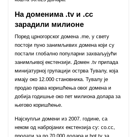
На доменима .tv и .cc
зарадили милионе
Поред црногорског домена .me, у свету
постоји пуно занимљивих домена који су
постали глобално популарни захваљујући
занимљивој екстензији. Домен .tv припада
минијатурној групацији острва Тувалу, која
имају око 12.000 становника. Тувалу је
продао права коришћења овог домена и
добија годишње око пет милиона долара за
његово коришћење.
Најскупљи домени из 2007. године, са
неком од набројаних екстензија су: co.cc,
продати за по 70.000 долара и hot.tv за