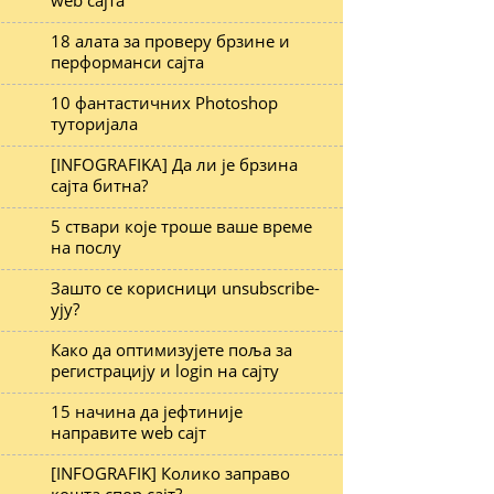
web сајта
18 алата за проверу брзине и
перформанси сајта
10 фантастичних Photoshop
туторијала
[INFOGRAFIKA] Да ли је брзина
сајта битна?
5 ствари које троше ваше време
на послу
Зашто се корисници unsubscribe-
ују?
Како да оптимизујете поља за
регистрацију и login на сајту
15 начина да јефтиније
направите web сајт
[INFOGRAFIK] Колико заправо