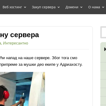
Веб хостинг
Закуп сервера
Домени
О нама
ну сервера
а
,
Интересантно
ћи напад на наше сервере. Због тога смо
 припреме за мушки део екипе у Адриахосту.