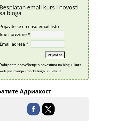
Besplatan email kurs i novosti
sa bloga
Prijavite se na našu email listu
Ime i prezime *
Email adresa *
Dobijaćete obaveštenje o novostima na blogu i kurs
web poslovanja i marketinga u 9 lekcija.
атите Адриахост