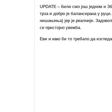
UPDATE – били смо још једном и З
трза и добро је балансирана у руци
нишањења) јер је реалније. Задовољ
се пристојно увежба.
Еви и како би то требало да изглед