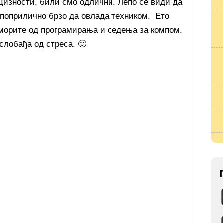
ецизности, били смо одлични. Лепо се види да
 поприлично брзо да овлада техником. Ето
 сморите од програмирања и седења за компом.
слобађа од стреса. 🙂