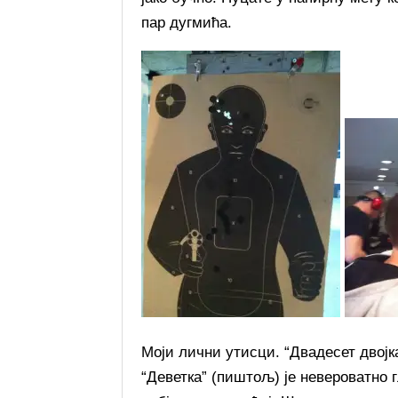
пар дугмића.
Моји лични утисци. “Двадесет двојка”
“Деветка” (пиштољ) је невероватно г