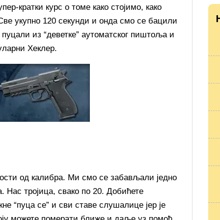
пер-кратки курс о томе како стојимо, како
 Све укупно 120 секунди и онда смо се бацили
 пуцали из “деветке” аутоматског пиштоља и
уларни Хеклер.
ности од калибра. Ми смо се забављали једно
. Нас тројица, свако по 20. Добићете
кне “пуца се” и сви ставе слушалице јер је
коју можете померати ближе и даље уз помоћ