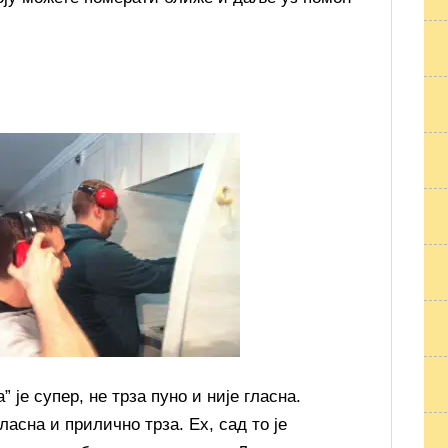
 је супер, не трза пуно и није гласна.
ласна и прилично трза. Ех, сад то је