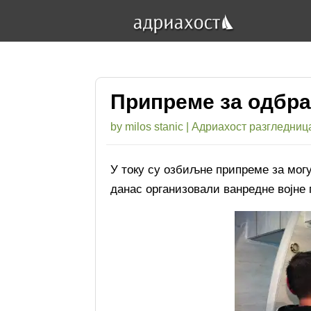
Припреме за одбра
by
milos stanic
|
Адриахост разгледниц
У току су озбиљне припреме за могу
данас организовали ванредне војне