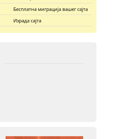
Бесплатна миграција вашег сајта
Израда сајта