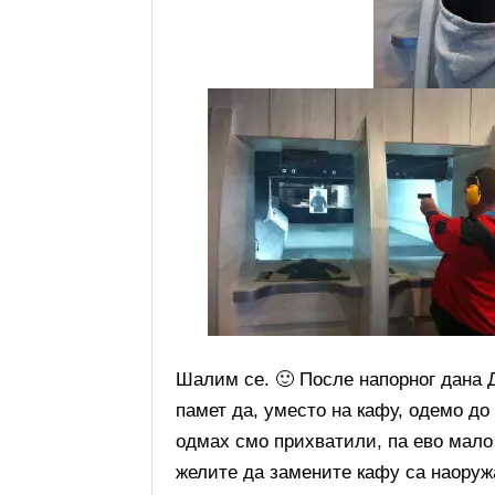
Шалим се. 🙂 После напорног дана Д
памет да, уместо на кафу, одемо д
одмах смо прихватили, па ево мало 
желите да замените кафу са наору