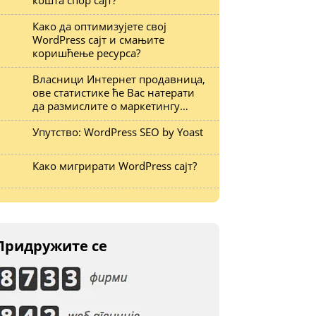
кошта спор сајт?
Како да оптимизујете свој
WordPress сајт и смањите
коришћење ресурса?
Власници Интернет продавница,
ове статистике ће Вас натерати
да размислите о маркетингу…
Упутство: WordPress SEO by Yoast
Како мигрирати WordPress сајт?
Придружите се