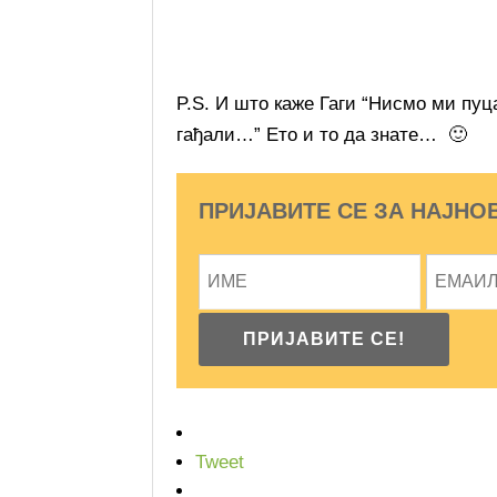
P.S. И што каже Гаги “Нисмо ми пуца
гађали…” Ето и то да знате… 🙂
ПРИЈАВИТЕ СЕ ЗА НАЈНО
Tweet