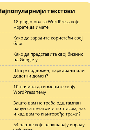
Најпопуларнији текстови
18 plugin-ова за WordPress које
морате да имате
Како да зарадите користећи свој
блог
Како да представите свој бизнис
на Google-у
Шта је поддомен, паркирани или
додатни домен?
10 начина да измените своју
WordPress тему
Зашто вам не треба одштампан
рачун са печатом и потписом, чак
и кад вам то књиговођа тражи?
54 алатке које олакшавају израду