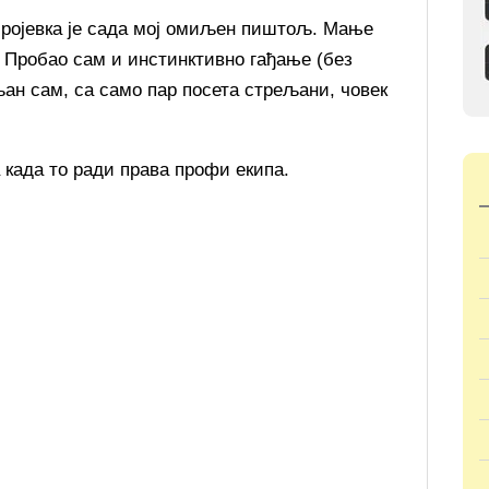
бројевка је сада мој омиљен пиштољ. Мање
. Пробао сам и инстинктивно гађање (без
ан сам, са само пар посета стрељани, човек
а када то ради права профи екипа.