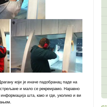
рагану који је иначе падобранац паде на
о стрељане и мало се рекреирамо. Наравно
информација шта, како и где, уколико и ви
жањем.