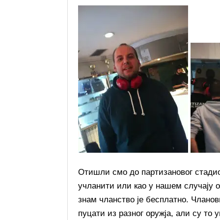
Отишли смо до партизановог стадио
учланити или као у нашем случају о
знам чланство је бесплатно. Чланов
пуцати из разног оружја, али су то 