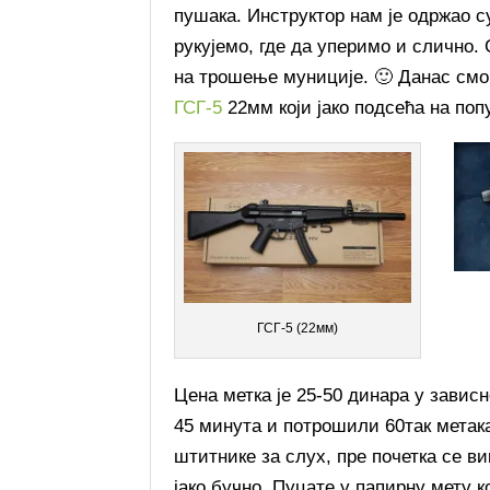
пушака. Инструктор нам је одржао су
рукујемо, где да уперимо и слично.
на трошење муниције. 🙂 Данас смо
ГСГ-5
22мм који јако подсећа на поп
ГСГ-5 (22мм)
Цена метка је 25-50 динара у завис
45 минута и потрошили 60так метака
штитнике за слух, пре почетка се ви
јако бучно. Пуцате у папирну мету 