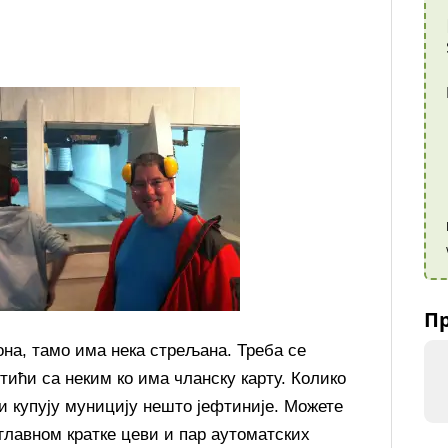
Пр
на, тамо има нека стрељана. Треба се
тићи са неким ко има чланску карту. Колико
и купују муницију нешто јефтиније. Можете
углавном кратке цеви и пар аутоматских