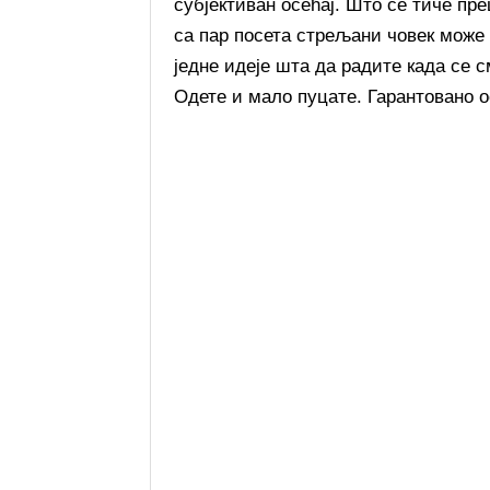
субјективан осећај. Што се тиче пр
са пар посета стрељани човек може
једне идеје шта да радите када се
Одете и мало пуцате. Гарантовано о