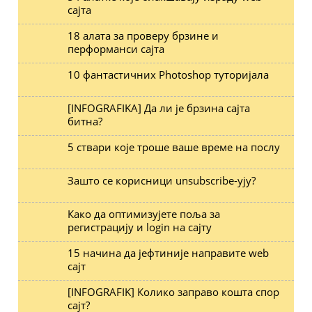
сајта
18 алата за проверу брзине и
перформанси сајта
10 фантастичних Photoshop туторијала
[INFOGRAFIKA] Да ли је брзина сајта
битна?
5 ствари које троше ваше време на послу
Зашто се корисници unsubscribe-ују?
Како да оптимизујете поља за
регистрацију и login на сајту
15 начина да јефтиније направите web
сајт
[INFOGRAFIK] Колико заправо кошта спор
сајт?