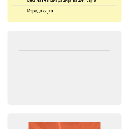
Бесплатна миграција вашег сајта
Израда сајта