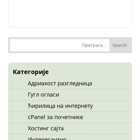
Категорије
Адриахост разгледница
Гугл огласи
Ћирилица на интернету
cPanel за почетнике
Хостинг сајта
Интересантно