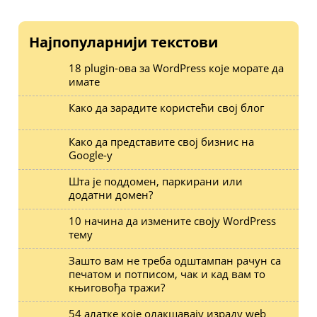
Најпопуларнији текстови
18 plugin-ова за WordPress које морате да
имате
Како да зарадите користећи свој блог
Како да представите свој бизнис на
Google-у
Шта је поддомен, паркирани или
додатни домен?
10 начина да измените своју WordPress
тему
Зашто вам не треба одштампан рачун са
печатом и потписом, чак и кад вам то
књиговођа тражи?
54 алатке које олакшавају израду web