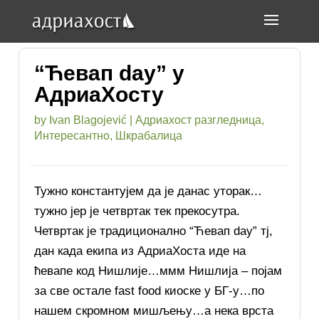
“Ћевап day” у
АдриаХосту
by
Ivan Blagojević
|
Адриахост разгледница
,
Интересантно
,
Шкрабалица
Тужно константујем да је данас уторак…
тужно јер је четвртак тек прекосутра.
Четвртак је традиционално “Ћевап day” тј,
дан када екипа из АдриаХоста иде на
ћевапе код Нишлије…ммм Нишлија – појам
за све остале fast food киоске у БГ-у…по
нашем скромном мишљењу…а нека врста