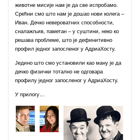
животне мисије нам је да све испробамо.
Срећни смо што нам је дошао нови колега –
Иван. Дечко невероватних способности,
сналажљив, паметан – у суштини, неко ко
решава проблеме, што је дефинитивно
профил једног запосленог у АдриаХосту.
Једино што смо установили као ману је да
дечко физички тотално не одговара
профилу једног запосленог у АдриаХосту.
У прилогу…