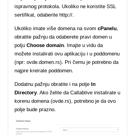
ispravnog protokola. Ukoliko ne koristite SSL
sertifikat, odaberite http://.
Ukoliko imate više domena na svom
cPanelu
,
obratite pažnju da odaberete pravi domen u
polju
Choose domain
. Imajte u vidu da
možete instalirati ovu aplikaciju i u poddomenu
(npr: ovde.domen.rs). Pri čemu je potrebno da
najpre kreirate poddomen.
Dodatnu pažnju obratite i na polje
In
Directory
. Ako želite da Callabtive instalirate u
korenu domena (ovde.rs), potrebno je da ovo
polje bude prazno.