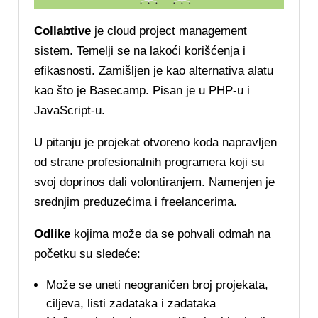
Collabtive
je cloud project management
sistem. Temelji se na lakoći korišćenja i
efikasnosti. Zamišljen je kao alternativa alatu
kao što je Basecamp. Pisan je u PHP-u i
JavaScript-u.
U pitanju je projekat otvoreno koda napravljen
od strane profesionalnih programera koji su
svoj doprinos dali volontiranjem. Namenjen je
srednjim preduzećima i freelancerima.
Odlike
kojima može da se pohvali odmah na
početku su sledeće:
Može se uneti neograničen broj projekata,
ciljeva, listi zadataka i zadataka