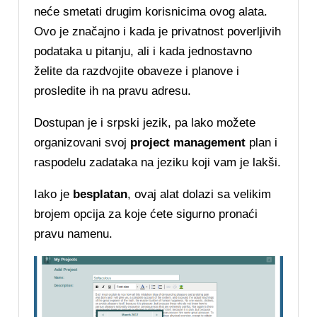
neće smetati drugim korisnicima ovog alata.
Ovo je značajno i kada je privatnost poverljivih
podataka u pitanju, ali i kada jednostavno
želite da razdvojite obaveze i planove i
prosledite ih na pravu adresu.
Dostupan je i srpski jezik, pa lako možete
organizovani svoj
project management
plan i
raspodelu zadataka na jeziku koji vam je lakši.
Iako je
besplatan
, ovaj alat dolazi sa velikim
brojem opcija za koje ćete sigurno pronaći
pravu namenu.