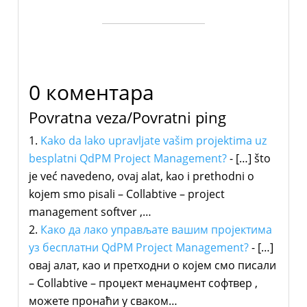
0 коментара
Povratna veza/Povratni ping
Kako da lako upravljate vašim projektima uz
besplatni QdPM Project Management?
- […] što
je već navedeno, ovaj alat, kao i prethodni o
kojem smo pisali – Collabtive – project
management softver ,…
Како да лако управљате вашим пројектима
уз бесплатни QdPM Project Management?
- […]
овај алат, као и претходни о којем смо писали
– Collabtive – проџект менаџмент софтвер ,
можете пронаћи у сваком…