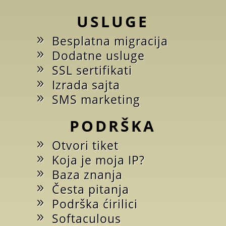
USLUGE
Besplatna migracija
Dodatne usluge
SSL sertifikati
Izrada sajta
SMS marketing
PODRŠKA
Otvori tiket
Koja je moja IP?
Baza znanja
Česta pitanja
Podrška ćirilici
Softaculous