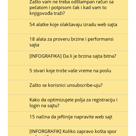
Zašto vam ne treba odštampan račun sa
pečatom i potpisom čak i kad vam to
knjigovođa traži?
54 alatke koje olakšavaju izradu web sajta
18 alata za proveru brzine i performansi
sajta
[INFOGRAFIKA] Da li je brzina sajta bitna?
5 stvari koje troše vaše vreme na poslu
Zašto se korisnici unsubscribe-uju?
Kako da optimizujete polja za registraciju i
login na sajtu?
15 načina da jeftinije napravite web sajt
[INFORGRAFIK] Koliko zapravo košta spor