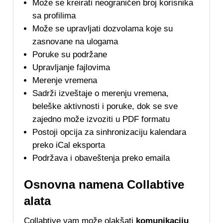
Može se kreirati neograničen broj korisnika
sa profilima
Može se upravljati dozvolama koje su
zasnovane na ulogama
Poruke su podržane
Upravljanje fajlovima
Merenje vremena
Sadrži izveštaje o merenju vremena,
beleške aktivnosti i poruke, dok se sve
zajedno može izvoziti u PDF formatu
Postoji opcija za sinhronizaciju kalendara
preko iCal eksporta
Podržava i obaveštenja preko emaila
Osnovna namena Collabtive
alata
Collabtive vam može olakšati
komunikaciju