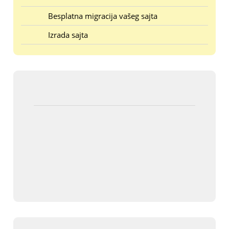
Besplatna migracija vašeg sajta
Izrada sajta