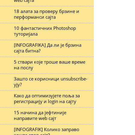
web сајта
18 алата за проверу брзине и
перформанси сајта
10 фантастичних Photoshop
туторијала
[INFOGRAFIKA] Да ли је брзина
сајта битна?
5 ствари које троше ваше време
на послу
Зашто се корисници unsubscribe-
ују?
Како да оптимизујете поља за
регистрацију и login на сајту
15 начина да јефтиније
направите web сајт
[INFOGRAFIK] Колико заправо