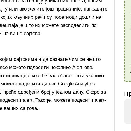
 извештава о броју уникатних посета, новим
јту или ако желите још прецизније, направите
о којих кључних речи су посетиоци дошли на
звештаја је што их можете расподелити по
 на више сајтова.
војим сајтовима и да сазнате чим се нешто
ence можете подесити неколико Alert-ова.
отификације које ће вас обавестити уколико
 можете подесити да вас Google Analytics
 пређе одређени број у једном дану. Скоро за
Пр
одесити alert. Такође, можете подесити alert-
е ваших сајтова.