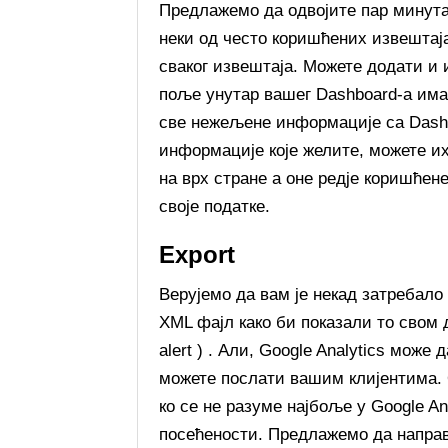
Предлажемо да одвојите пар минута
неки од често коришћених извештаја
сваког извештаја. Можете додати и 
поље унутар вашег Dashboard-а има 
све нежељене информације са Dashb
информације које желите, можете их
на врх стране а оне редје коришћен
своје податке.
Export
Верујемо да вам је некад затребало 
XML фајл како би показали то свом 
alert ) . Али, Google Analytics може
можете послати вашим клијентима. 
ко се не разуме најбоље у Google An
посећености. Предлажемо да направи