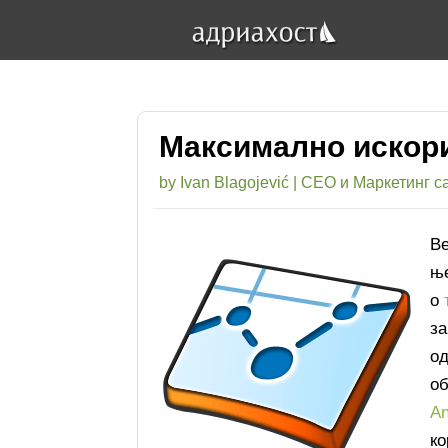
Максимално искори
by
Ivan Blagojević
|
СЕО и Маркетинг са
Ве
њ
о
за
од
о
An
ко