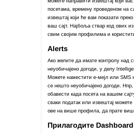
можете направити извештај који вас
посетама, времену проведеном на са
извештај који ће вам показати прек
ваш сајт. Најбоља ствар код ових и
свим својим профилима и користити
Alerts
Ако желите да имате контролу над с
неуобичајено догоди, у делу Intellig
Можете наместити е-мејл или SMS н
се нешто неуобичајено догоди. Нпр,
обавести када посета на вашем сајту
сваки податак или извештај можете п
ове на више профила, да прате виш
Прилагодите Dashboard