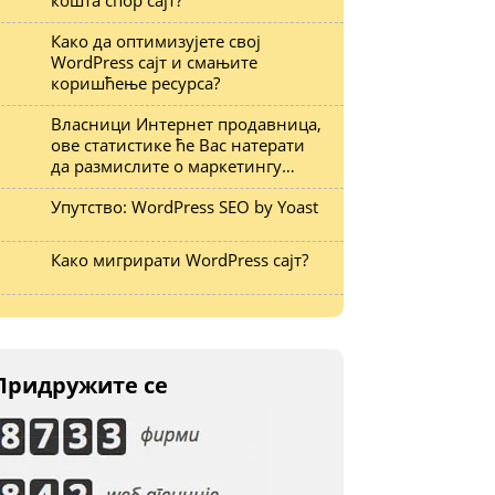
кошта спор сајт?
Како да оптимизујете свој
WordPress сајт и смањите
коришћење ресурса?
Власници Интернет продавница,
ове статистике ће Вас натерати
да размислите о маркетингу…
Упутство: WordPress SEO by Yoast
Како мигрирати WordPress сајт?
Придружите се