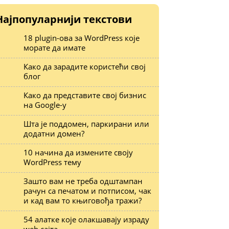
Најпопуларнији текстови
18 plugin-ова за WordPress које
морате да имате
Како да зарадите користећи свој
блог
Како да представите свој бизнис
на Google-у
Шта је поддомен, паркирани или
додатни домен?
10 начина да измените своју
WordPress тему
Зашто вам не треба одштампан
рачун са печатом и потписом, чак
и кад вам то књиговођа тражи?
54 алатке које олакшавају израду