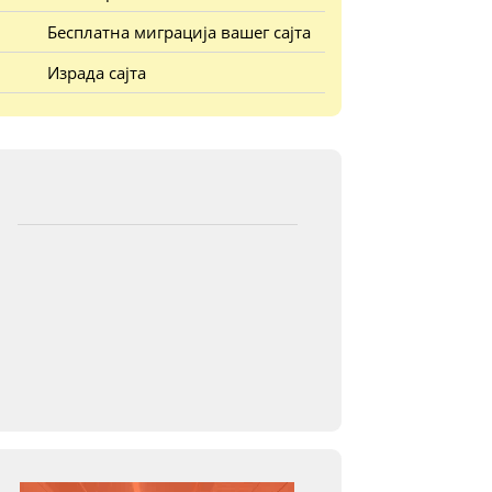
Бесплатна миграција вашег сајта
Израда сајта