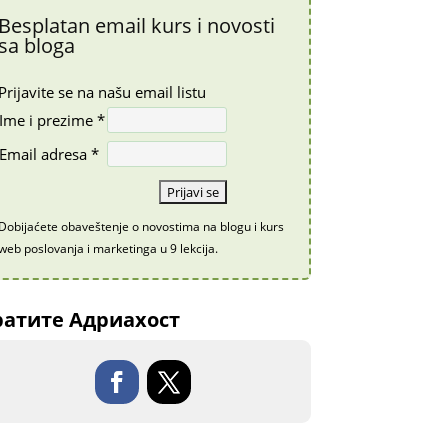
Besplatan email kurs i novosti
sa bloga
Prijavite se na našu email listu
Ime i prezime *
Email adresa *
Dobijaćete obaveštenje o novostima na blogu i kurs
web poslovanja i marketinga u 9 lekcija.
атите Адриахост