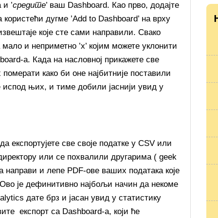
 и ’
средите
’ ваш Dashboard. Као прво, додајте
 користећи дугме ’Add to Dashboard’ на врху
извештаје које сте сами направили. Свако
мало и неприметно ’x’ којим можете уклонити
oard-а. Када на насловној прикажете све
 померати како би оне најбитније поставили
е испод њих, и тиме добили јаснији увид у
да експортујете све своје податке у CSV или
директору или се похвалили другарима ( geek
 да направи и лепе PDF-ове ваших података које
Ово је дефинитивно најбољи начин да некоме
alytics дате брз и јасан увид у статистику
те експорт са Dashboard-а, који ће