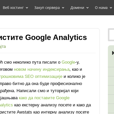
Веб хостинг
Закуп сервера
Домени
О нама
стите Google Analytics
јта
ћ смо неколико пута писали о
Google
-у,
еговом
новом начину индексирања
, као и
трошковима SEO оптимизације
и колико је
право битно да она буде професионално
рађена. Написали смо и туторијал који
бјашњава
како да поставите Google
alytics
као екстерну анализу посете и како да
ристите Awstats као интерну анализу посете