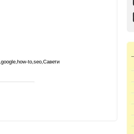
,
google
,
how-to
,
seo
,
Савети