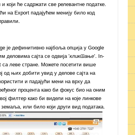
и који ће садржати све релевантне податке.
ћи на Export падајућем менију било код
аправили.
age је дефинитивно најбоља опција у Google
јим деловима сајта се одвија ’
кликтање
’. In-
t са леве стране. Можете посетити више
ој од њих добити увид у делове сајта на
користити и падајући мени на врху да
дређеног процента како би фокус био на оним
ој филтер како би видели на које линкове
х земаља, или било који други вид података.