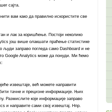
шег сајта.
нити вам како да правилно искористите све
атан и лак за коришћење. Постоји неколико
alytics још више олакшати праћење статистике
ко људи заправо погледа само Dashboard и не
то Google Analytics може да понуди. Ми ћемо
х:
јеће извештаје, већ можете направити
обити тачне и прецизне информације. Њих
лу. Размислите које информације заправо
ics и направите сами свој извештај. Нпр.