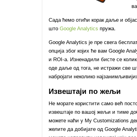
ва
Сада ћемо отићи корак даље и објас
што
Google Analytics
пружа.
Google Analytics је пре свега беспл
опција због којих ће вам Google An
и ROI-а. Изненадили бисте се коли
оде даље од тога, не истражи све ш
набројати неколико најзанимљивији
Извештаји по жељи
Не морате користити само већ посто
извештаје по вашој жељи и тиме д
можете наћи у My Customizations де
желите да добијате од Google Analyt