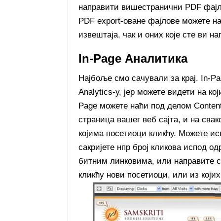
направити вишестранични PDF фајл 
PDF export-оване фајлове можете на
извештаја, чак и оних које сте ви н
In-Page Аналитика
Најбоље смо сачували за крај. In-P
Analytics-у, јер можете видети на ко
Page можете наћи под делом Conten
страница вашег веб сајта, и на свак
којима посетиоци кликћу. Можете ис
сакријете нпр број кликова испод о
битним линковима, или направите св
кликћу нови посетиоци, или из који